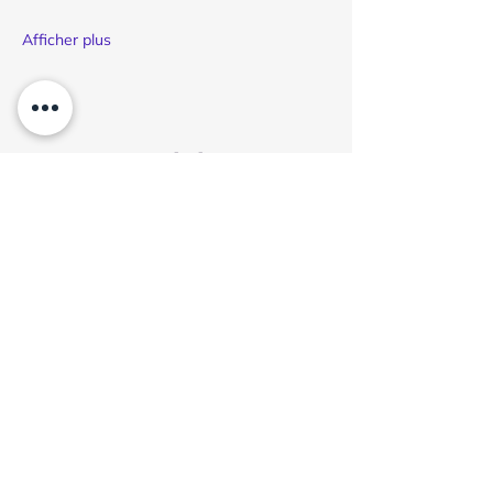
Afficher plus
Partager cet événement
BACALAN
190 rue Achard
33300 BORDEAUX
ZA ACHARD
La Cité Bleue - TRAM B arrêt New York
EYSINES
1 place du général de gaulle
33320 EYSINES
TRAM D arrêt Eysines Centre
ATTENTION TAPEZ ARTFLO EYSINES SUR WAZE