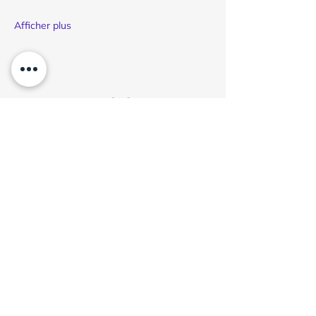
Afficher plus
Partager cet événement
BACALAN
190 rue Achard
33300 BORDEAUX
ZA ACHARD
La Cité Bleue - TRAM B arrêt New York
EYSINES
1 place du général de gaulle
33320 EYSINES
TRAM D arrêt Eysines Centre
ATTENTION TAPEZ ARTFLO EYSINES SUR WAZE