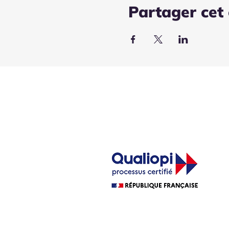
Partager cet
1
33
La Cité Bleue
La certification qualité a été délivrée au titr
ACTIONS DE FORMATION