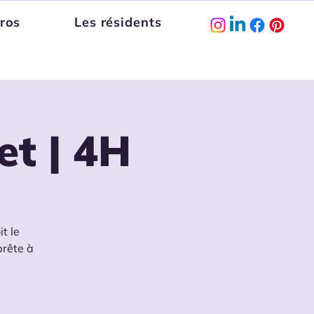
ros
Les résidents
et | 4H
t le
prête à