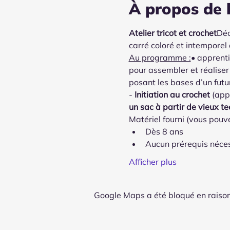
À propos de 
Atelier tricot et crochet
Déc
carré coloré et intemporel q
Au programme :
• apprenti
pour assembler et réaliser 
posant les bases d’un futur 
- 
Initiation au crochet
 (app
un sac à partir de vieux te
Matériel fourni (vous pouv
Dès 8 ans
Aucun prérequis néce
Afficher plus
Google Maps a été bloqué en raison