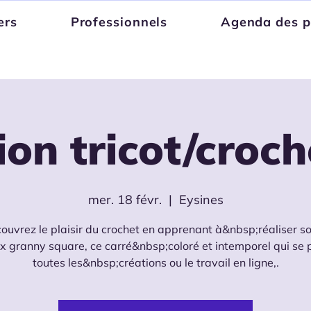
ers
Professionnels
Agenda des p
tion tricot/croch
mer. 18 févr.
  |  
Eysines
ouvrez le plaisir du crochet en apprenant à&nbsp;réaliser soi
 granny square, ce carré&nbsp;coloré et intemporel qui se 
toutes les&nbsp;créations ou le travail en ligne,.