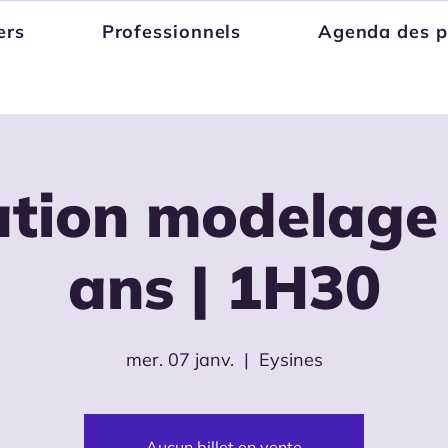
ers
Professionnels
Agenda des p
iation modelage
ans | 1H30
mer. 07 janv.
  |  
Eysines
Aucun billet en vente