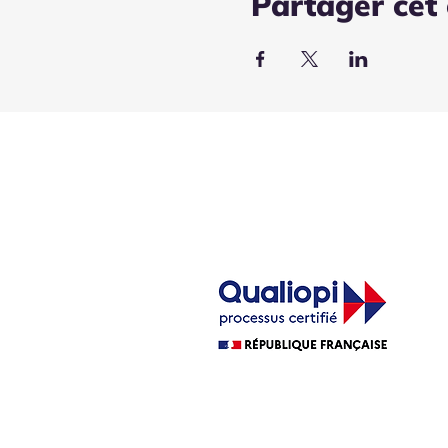
Partager cet
1
33
La Cité Bleue
La certification qualité a été délivrée au titr
ACTIONS DE FORMATION