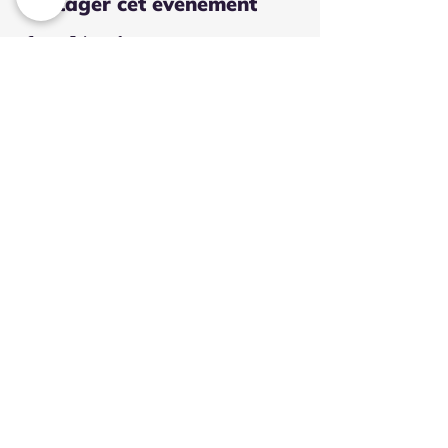
Partager cet événement
BACALAN
190 rue Achard
33300 BORDEAUX
ZA ACHARD
La Cité Bleue - TRAM B arrêt New York
EYSINES
1 place du général de gaulle
33320 EYSINES
TRAM D arrêt Eysines Centre
ATTENTION TAPEZ ARTFLO EYSINES SUR WAZE
sinon vous serez emmené au Taillan
La certification qualité a été délivrée au titre des catégories
d'actions suivantes :
ACTIONS DE FORMATION