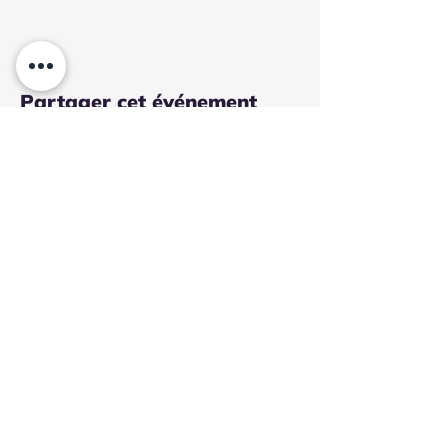
Partager cet événement
BACALAN
190 rue Achard
33300 BORDEAUX
ZA ACHARD
La Cité Bleue - TRAM B arrêt New York
EYSINES
1 place du général de gaulle
33320 EYSINES
TRAM D arrêt Eysines Centre
ATTENTION TAPEZ ARTFLO EYSINES SUR WAZE
sinon vous serez emmené au Taillan